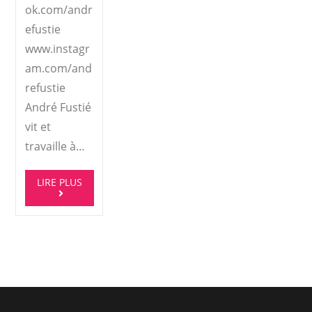
ok.com/andr
efustie
www.instagr
am.com/and
refustie
André Fustié
vit et
travaille à…
LIRE PLUS