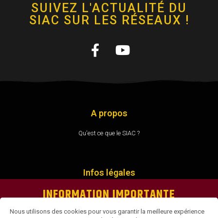
SUIVEZ L'ACTUALITÉ DU
SIAC SUR LES RÉSEAUX !
A propos
Qu'est ce que le SIAC ?
Infos légales
INFORMATION IMPORTANTE
Mentions légales
Politique de confidentialité
Nous utilisons des cookies pour vous garantir la meilleure expérience
Le SIAC AVIGNON n’est pas programmé en