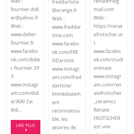
Mail :
renatefr@g
freddartiste
fournier.didi
mail.com
@orange.fr
er@yahoo.fr
Web :
Web :
Web :
https://renat
www.freddar
www.didier-
efrotscher.ar
tiste.com
fournier.fr
t
www.facebo
www.facebo
www.facebo
ok.com/FRE
ok.com/didie
ok.com/studi
DDartiste
r.fournier.39
orenate
www.instagr
3
www.instagr
am.com/fred
www.instagr
am.com/ren
dartiste/
am.com/didi
atefrotscher
Immédiatem
er368/ J’ai
_ceramics
ent
été…
Renate
reconnaissa
FROTSCHER
ble, les
LIRE PLUS
est une
œuvres de